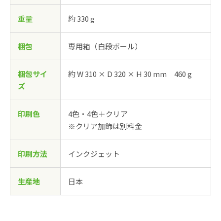
重量
約 330 g
梱包
専用箱（白段ボール）
梱包サイ
約 W 310 × D 320 × H 30 mm 460 g
ズ
印刷色
4色・4色＋クリア
※クリア加飾は別料金
印刷方法
インクジェット
生産地
日本