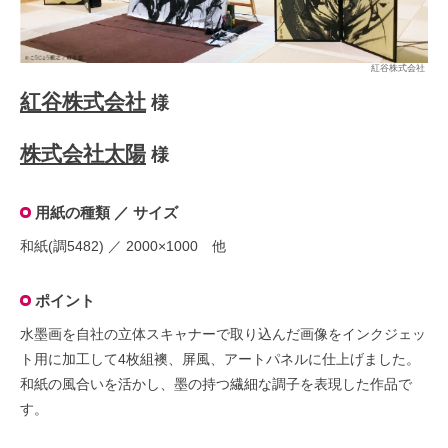
紅谷株式会社
様
株式会社太陽
様
用紙の種類 ／ サイズ
和紙(調5482) ／ 2000×1000 他
ポイント
水墨画を自社の立体スキャナーで取り込んだ画像をインクジェッ
ト用に加工して4枚組襖、屏風、アートパネルに仕上げました。
和紙の風合いを活かし、墨の持つ繊細な調子を表現した作品で
す。